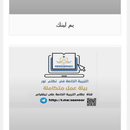
يم لينك