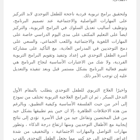
ولتحقيق برامج تربوية فردية ناجحة للطفل التوحدي لابد التركيز
على المهارات التواصلية والاجتماعية عند تصميم البرنامج،
وتوظيف أساليب تعديل السلوك في البرامج التربوية، والتركيز
ايضاً على التعليم المكثف على مدى اليوم الدراسي خاصة على
المهارات اللغوية والاجتماعية واللعب الجماعي، والسعي على
دمج التوحديين في المدراس العادية، مع التأكيد على مشاركة
أسرة الطفل التوحدي في إعداد وتنفيذ وتقويم البرامج التربوية
الفردية، ولا شك من الاعتبارات الأساسية لنجاح البرنامج هي
تقييم فعالية البرنامج بشكل مستمر قبل وبعد تنفيذه والتعديل
عليه إن توجب الأمر ذلك.
واخيرًا العلاج التربوي للطفل التوحدي يتطلب بالمقام الأول
التدخل المبكر ، ثم ان البرامج العلاجية التربوية تختلف من نموذج
إلى أخر من حيث الفلسفة الأساسية وكيفية التطبيق، وبالرغم
من هذه الاختلافات الظاهرة ،إلا ان حين يتم تطبيقها بشكل جيد
من قبل المختصين وتفاعل جيد من قبل الأسرة تؤدي إلى نتائج
إيجابية مع الأطفال التوحديين ومنها ارتفاع درجة الذكاء ، وتطور
مهارات التواصل والمهارات الاجتماعية ، والتخفيف من شدة
اعراض التوحد إلى حد كبير مما يجعل الطفل التوحدي بالقرب