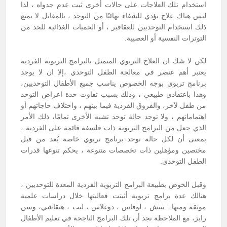
استخدام تلك العلاجات على حالات أخرى ثبت عدم جدواه ، لذا
ليس هناك علاج يؤدي للشفاء نهائيًا من التوحد ، بالمقابل لا يمنع
ذلك استخدام التوحديين للعقاقير ، أو الحميات الغذائية للحد من
التوترات النفسية أو العصبية.
لكن لا شك ان العلاج التربوي المتمثل بالبرامج التربوية الفردية
يعتبر أهم عنصر في معالجة الطفل التوحدي ،إلا ان لا يوجد
برنامج تربوي بوجه الخصوص يناسب جميع الأطفال التوحديين،
وهذا باعتقادي طبيعي ، وذلك بسبب تفاوت حدة اعراض التوحد
من طفل لآخر، والفروق الفردية فيما بينهم ، واختلاف حاجاتهم أو
اهتماماتهم ، ولا توجد حالة توحد تشبه الأخرى تمامًا، ذلك الأمر
الذي جعل من البرامج التربوية ذات فلسفة قائمة على الفردية ،
بمعنى أن لكل حالة توحد برنامج تربوي خاصة يُعد من قبل
مختصين ومؤهلين ذات تخصصات متنوعة ، يحكم تنوعها قدرات
الطفل التوحدي.
وقبل الخوض بطبيعة البرامج التربوية الفردية المعدة للتوحديين ،
هنالك عدة برامج تربوية أثبتت فعاليتها خلال دراسات علمية
موثقة ومنها : تيتش ، لوفاس ، دوغلاس ، ليب ، هيقاشي، وسن
رايز، مع الملاحظة نجد أن تلك البرامج الناجحة في تعليم الأطفال