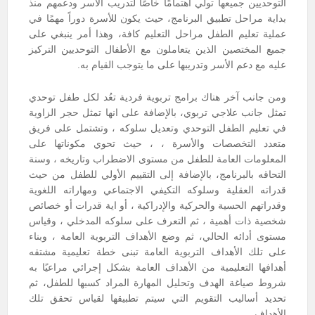
التوحديين جميعها تولي اهتمامًا خاصًا لتدريب الأسر ودعمهم منذ
بداية مراحل تطبيق البرنامج، حيث يكون للأسرة دوراً مهمًا في
عملية تعليم الطفل مراحل التعليم كافة، وهذا أمر ينبغي على
جميع المختصين الذين يتعاملون مع الأطفال التوحديين التركيز
عليه مع دعم الأسر وتدريبها على ما يتوجب القيام به.
ومن جانب آخر هناك برامج تربوية فردية تعُد لكل طفل توحدي
تمثل جانب علاجي تربوي، بالإضافة على انها تمثل حجر الزاوية
في تعليم الطفل التوحدي وتعديل سلوكه ، وتشتمل على فريق
متعدد التخصصات والأسرة ، ، حيث تحوي مكوناتها على
المعلومات العامة للطفل من مستوى الاضطراب وتاريخه ، وسنة
التحاقه بالبرنامج، بالإضافة إلى التقييم الأولي للطفل من حيث
قدراته العقلية وسلوكه التكيفي الاجتماعي ومهاراته اللغوية
وقدراتهم الحسية والحركية والإدراكية ، أو اية قدرات أو خصائص
شخصية ذات أهمية ، ثم التعرف على سلوكه المدخلي ، وقياس
مستوى أدائه الحالي، ثم وضع الأهداف التربوية العامة ، وبناء
على تلك الأهداف التربوية العامة تبنى خطة تعليمية مشتقه
أهدافها التعليمية من الأهداف العامة بشكل إجرائي مراعيًا به
شروط صياغة الهدف وتحليل المهارة المراد كسبها للطفل، ثم
تحديد أساليب التقويم التي سيتم تطبيقها لقياس تحقق تلك
الأهداف.