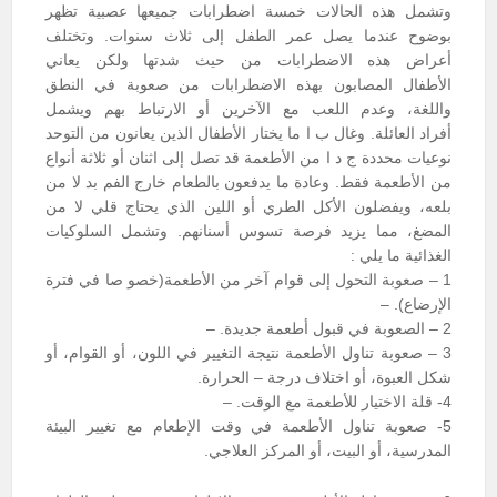
وتشمل هذه الحالات خمسة اضطرابات جميعها عصبية تظهر
بوضوح عندما يصل عمر الطفل إلى ثلاث سنوات. وتختلف
أعراض هذه الاضطرابات من حيث شدتها ولكن يعاني
الأطفال المصابون بهذه الاضطرابات من صعوبة في النطق
واللغة، وعدم اللعب مع الآخرين أو الارتباط بهم ويشمل
أفراد العائلة. وغال ب ا ما يختار الأطفال الذين يعانون من التوحد
نوعيات محددة ج د ا من الأطعمة قد تصل إلى اثنان أو ثلاثة أنواع
من الأطعمة فقط. وعادة ما يدفعون بالطعام خارج الفم بد لا من
بلعه، ويفضلون الأكل الطري أو اللين الذي يحتاج قلي لا من
المضغ، مما يزيد فرصة تسوس أسنانهم. وتشمل السلوكيات
الغذائية ما يلي :
1 – صعوبة التحول إلى قوام آخر من الأطعمة(خصو صا في فترة
الإرضاع). –
2 – الصعوبة في قبول أطعمة جديدة. –
3 – صعوبة تناول الأطعمة نتيجة التغيير في اللون، أو القوام، أو
شكل العبوة، أو اختلاف درجة – الحرارة.
4- قلة الاختيار للأطعمة مع الوقت. –
5- صعوبة تناول الأطعمة في وقت الإطعام مع تغيير البيئة
المدرسية، أو البيت، أو المركز العلاجي.