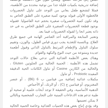
إضافة تدريجية بكميات قليلة جدا من نوعية محددة من الأطعمة،
فمثلا لتشجيع طفل يعاني من التوحد على تناول الخضروات
فالخطوة الأولى قبوله بوجود كمية صغيرة على الطبق الخاص به
وقد تكون كمية الخضروات صغيرة بحجم حبة الفاصوليا. فقبوله
بوجود قطعة الخضروات الصغيرة على الطبق الخاص به في حد
ذاته يعتبر انجا زا لقبوله الخضروات فيما بعد.
وتعتبر المتابعة والمراقبة أحد العناصر الهامة في جميع طرق
العلاج. وبالنسبة للتغذية يجب دوري قياس الطول، والوزن، وتقييم
سلوك التناول والإطعام المرتبط بالتناول الذاتي وقبول أطعمة
جديدة ومتنوعة من حيث النوع والنكهة والقوام.
وهناك بعض الأنظمة الغذائية التي تدعي بعلاج حالات التوحد
تشمل هذه الأنظمة : الحمية الخالية من الجلوتين Gluten ،
والخالية من الكازين Casine أو تناول الكائنات الحية الدقيقة
المفيدة Probiotic ، أو تناول
مكملات غذائية إضافية من فيتامين ب 6 (B6) ، أو عنصر
المغنزيوم، أو فيتامين ج (C) ، أو الزنك، أو الأحماض
الدهنية الأساسية، وفي الحقيقة لا توجد أبحاث علمية أو صحية أو
طبية تدعم هذه الادعاءات المبنية على التجارب الشخصية وبالتالي
لا يمكن تعميمها.
وقد يؤدي إتباع بعض هذه الحميات الغذائية وخاصة الحمية الخالية