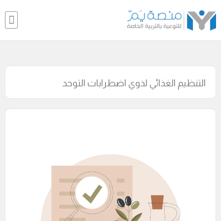
خطي
nu
لى
لمحتوى
تواصل معنـا
مكتبة ارفف
التنظيم الغذائي لذوي اضطرابات التوحد