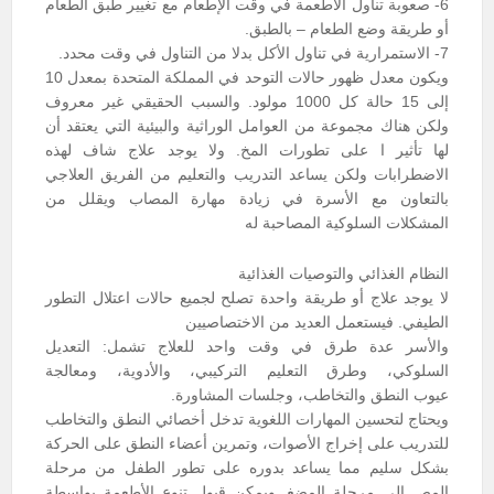
6- صعوبة تناول الأطعمة في وقت الإطعام مع تغيير طبق الطعام
أو طريقة وضع الطعام – بالطبق.
7- الاستمرارية في تناول الأكل بدلا من التناول في وقت محدد.
ويكون معدل ظهور حالات التوحد في المملكة المتحدة بمعدل 10
إلى 15 حالة كل 1000 مولود. والسبب الحقيقي غير معروف
ولكن هناك مجموعة من العوامل الوراثية والبيئية التي يعتقد أن
لها تأثير ا على تطورات المخ. ولا يوجد علاج شاف لهذه
الاضطرابات ولكن يساعد التدريب والتعليم من الفريق العلاجي
بالتعاون مع الأسرة في زيادة مهارة المصاب ويقلل من
المشكلات السلوكية المصاحبة له
النظام الغذائي والتوصيات الغذائية
لا يوجد علاج أو طريقة واحدة تصلح لجميع حالات اعتلال التطور
الطيفي. فيستعمل العديد من الاختصاصيين
والأسر عدة طرق في وقت واحد للعلاج تشمل: التعديل
السلوكي، وطرق التعليم التركيبي، والأدوية، ومعالجة
عيوب النطق والتخاطب، وجلسات المشاورة.
ويحتاج لتحسين المهارات اللغوية تدخل أخصائي النطق والتخاطب
للتدريب على إخراج الأصوات، وتمرين أعضاء النطق على الحركة
بشكل سليم مما يساعد بدوره على تطور الطفل من مرحلة
المص إلى مرحلة المضغ. ويمكن قبول تنوع الأطعمة بواسطة